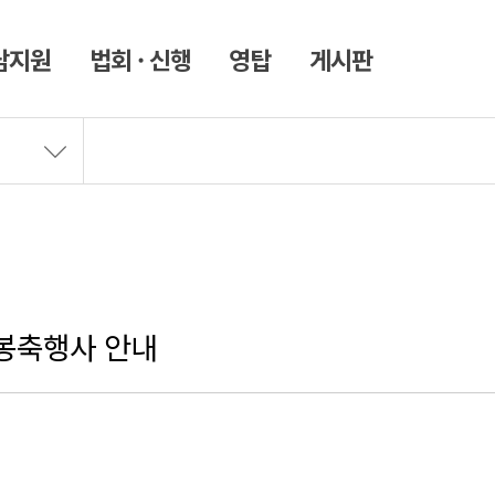
남지원
법회 · 신행
영탑
게시판
 봉축행사 안내